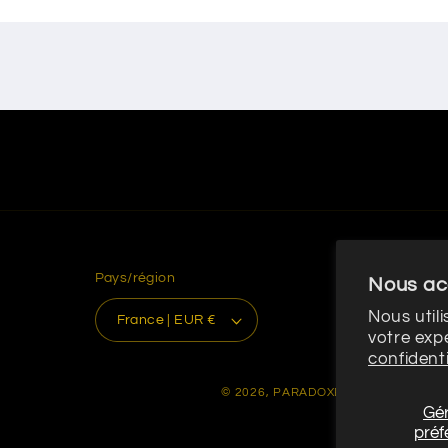
Pays/région
Nous ac
Nous util
France | EUR €
votre exp
confidenti
© 2026,
PARADOXE
commerce élect
Gér
préf