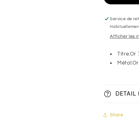
Central
brillant
,
Service de ret
Or
Habituellement
blanc
Afficher les 
18K
Titre:Or
Métal:Or
DETAIL
Share