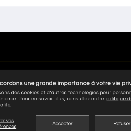
cordons une grande importance à votre vie pri
isons des cookies et d’autres technologies pour personn
érience. Pour en savoir plus, consultez notre
politique d
alité.
ronique PARADOXE
Politique de confidentialité
Politique de rembou
er vos
Conditions générales de vente
Mentions léga
Accepter
Refuser
érences