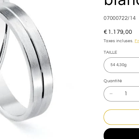
SKU:
07000722/14
Prix
€1.179,00
habituel
Taxes incluses.
Fr
TAILLE
Quantité
Réduire
la
quantité
de
Alliance
Mat
et