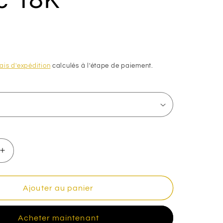
n
ais d'expédition
calculés à l'étape de paiement.
Augmenter
la
quantité
de
Ajouter au panier
Alliance
Mat
Acheter maintenant
et