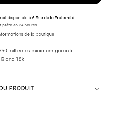
Central
brillant
,
rait disponible à
6 Rue de la Fraternité
Or
 prête en 24 heures
blanc
informations de la boutique
18K
 750 millièmes minimum garanti
 Blanc 18k
 DU PRODUIT