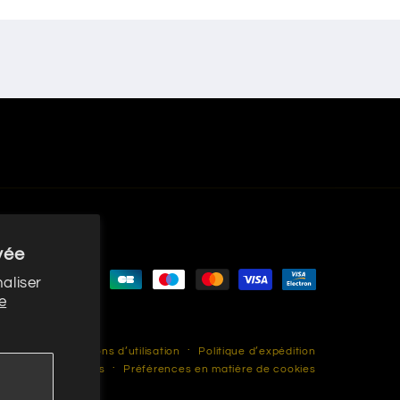
vée
Moyens
aliser
e
de
paiement
rsement
Conditions d’utilisation
Politique d’expédition
les
Coordonnées
Préférences en matière de cookies