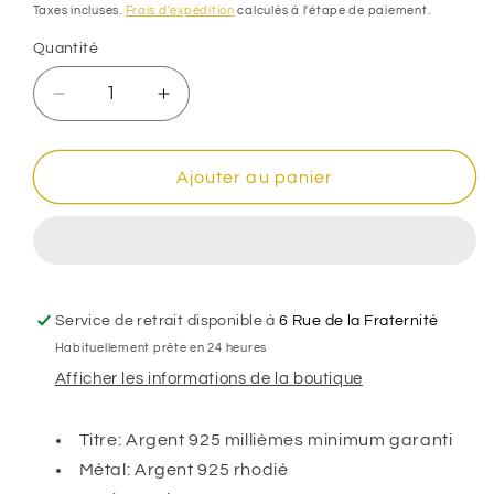
habituel
Taxes incluses.
Frais d'expédition
calculés à l'étape de paiement.
Quantité
Réduire
Augmenter
la
la
quantité
quantité
de
de
Ajouter au panier
Bracelet
Bracelet
Identité
Identité
bébé
bébé
ballon
ballon
de
de
foot
foot
Service de retrait disponible à
6 Rue de la Fraternité
émaillé,
émaillé,
Habituellement prête en 24 heures
Argent
Argent
Afficher les informations de la boutique
925
925
Rhodié
Rhodié
Titre: Argent 925 millièmes minimum garanti
Métal: Argent 925 rhodié