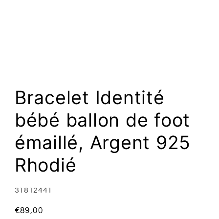
Ouvrir
le
média
1
Bracelet Identité
dans
une
fenêtre
bébé ballon de foot
modale
émaillé, Argent 925
Rhodié
SKU:
31812441
Prix
€89,00