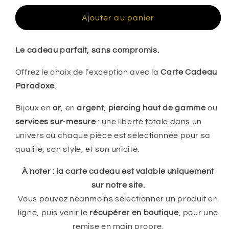
Carte-
Carte-
cadeau
cadeau
de
Ajouter au panier
PARADOXE
PARADOXE
destinataire
de
Le cadeau parfait, sans compromis.
carte-
cadeau
Offrez le choix de l’exception avec la
Carte Cadeau
réduit
Paradoxe
.
Bijoux en
or
, en
argent
,
piercing haut de gamme
ou
services sur-mesure
: une liberté totale dans un
univers où chaque pièce est sélectionnée pour sa
qualité, son style, et son unicité.
À noter : la carte cadeau est valable uniquement
sur notre site.
Vous pouvez néanmoins sélectionner un produit en
ligne, puis venir le
récupérer en boutique
, pour une
remise en main propre.