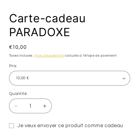
le
média
1
Carte-cadeau
dans
une
fenêtre
PARADOXE
modale
Prix
€10,00
SKU:
habituel
Taxes incluses.
Frais d'expédition
calculés à l'étape de paiement.
Prix
Quantité
Réduire
Augmenter
la
la
quantité
quantité
Je veux envoyer ce produit comme cadeau
de
de
Formulaire