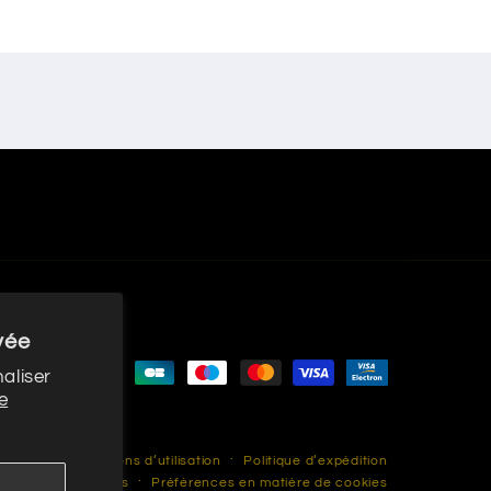
vée
Moyens
aliser
e
de
paiement
rsement
Conditions d’utilisation
Politique d’expédition
les
Coordonnées
Préférences en matière de cookies