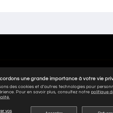
cordons une grande importance à votre vie pri
isons des cookies et d’autres technologies pour personn
érience. Pour en savoir plus, consultez notre
politique d
alité.
ronique PARADOXE
Politique de confidentialité
Politique de rembou
er vos
Conditions générales de vente
Mentions léga