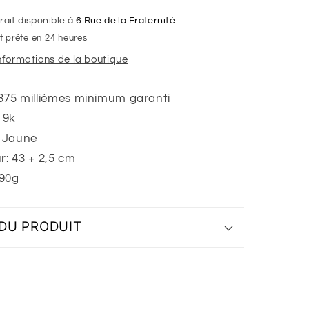
diamanté,
Or
rait disponible à
6 Rue de la Fraternité
bicolore
 prête en 24 heures
9K
informations de la boutique
 375 millièmes minimum garanti
 9k
: Jaune
r:
43 + 2,5 cm
,90g
 DU PRODUIT