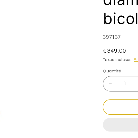
bico
SKU:
397137
Prix
€349,00
habituel
Taxes incluses.
Fr
Quantité
Réduire
la
quantité
de
Chaine
papillon
bille
aspect