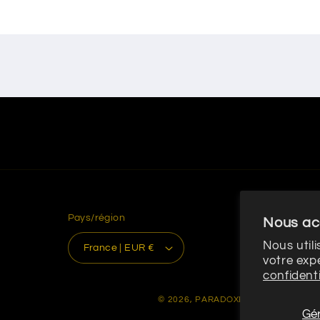
Pays/région
Nous ac
Nous util
France | EUR €
votre exp
confidenti
© 2026,
PARADOXE
commerce élect
Gér