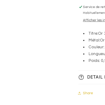
diamanté,
Or
Service de ret
bicolore
Habituellement
9K
Afficher les 
Titre:Or
Métal:Or
Couleur
Longueu
Poids: 0
DETAIL
Share