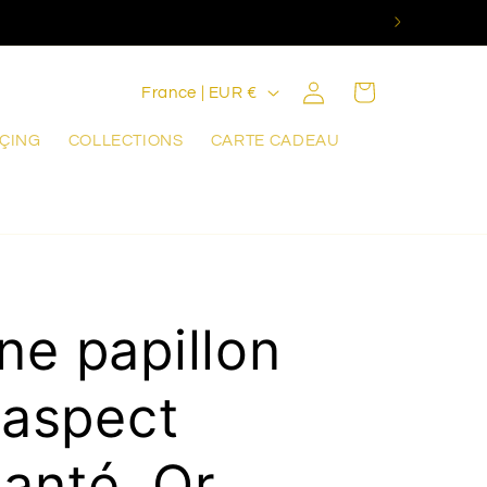
P
Connexion
Panier
France | EUR €
a
RÇING
COLLECTIONS
CARTE CADEAU
y
s
/
r
é
ne papillon
g
e aspect
i
o
anté, Or