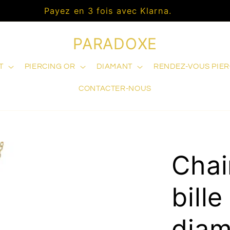
Payez en 3 fois avec Klarna.
PARADOXE
T
PIERCING OR
DIAMANT
RENDEZ-VOUS PIE
CONTACTER-NOUS
Chai
bill
diam