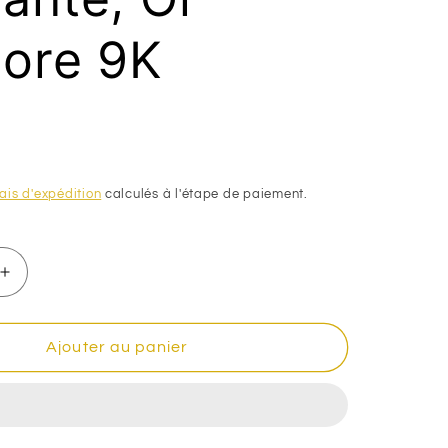
n
lore 9K
ais d'expédition
calculés à l'étape de paiement.
Augmenter
la
quantité
de
Ajouter au panier
Chaine
papillon
bille
aspect