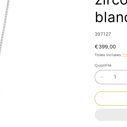
blan
SKU:
397127
Prix
€399,00
habituel
Taxes incluses.
Fr
Quantité
Réduire
la
quantité
de
Collier
coeur
oxyde
de