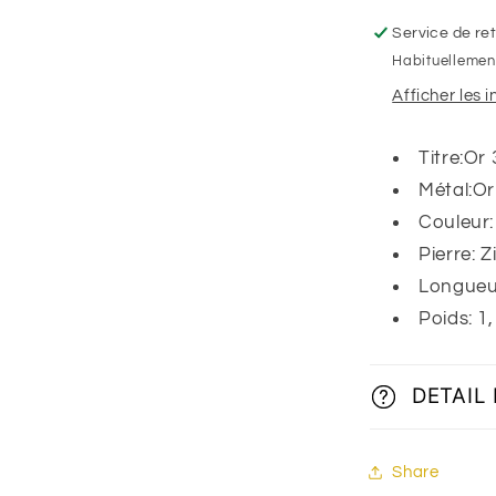
zirconium
,
Service de ret
Or
Habituellement
blanc
Afficher les 
9K
Titre:Or
Métal:Or
Couleur
Pierre: 
Longueu
Poids:
1
DETAIL
Share