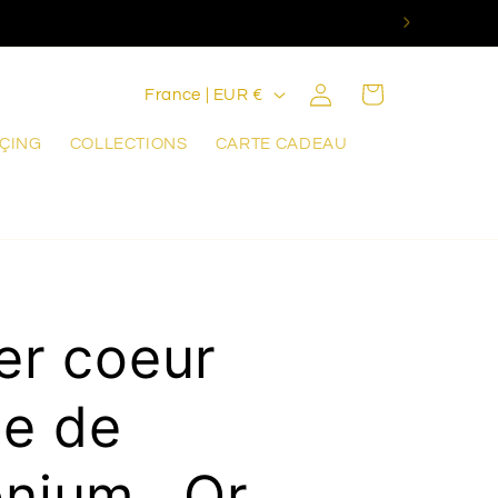
P
Connexion
Panier
France | EUR €
a
RÇING
COLLECTIONS
CARTE CADEAU
y
s
/
r
é
ier coeur
g
e de
i
o
onium , Or