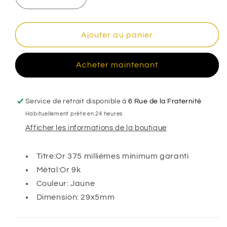
Réduire
Augmenter
la
la
quantité
quantité
de
de
Ajouter au panier
Épingle
Épingle
à
à
Acheter maintenant
bébé
bébé
sculptée
sculptée
,
,
Or
Or
Service de retrait disponible à
6 Rue de la Fraternité
9k
9k
Habituellement prête en 24 heures
Afficher les informations de la boutique
Titre:Or 375 millièmes minimum garanti
Métal:Or 9k
Couleur: Jaune
Dimension: 29x5mm