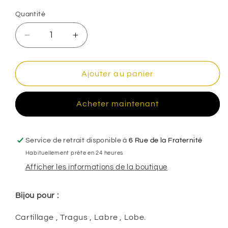
Quantité
Réduire
Augmenter
la
la
quantité
quantité
de
de
Ajouter au panier
Anneau
Anneau
cliquer
cliquer
Acheter maintenant
double
double
rang
rang
zircon
zircon
,
,
Service de retrait disponible à
6 Rue de la Fraternité
OR
OR
Habituellement prête en 24 heures
18K
18K
Afficher les informations de la boutique
Bijou pour :
Cartillage , Tragus , Labre , Lobe.