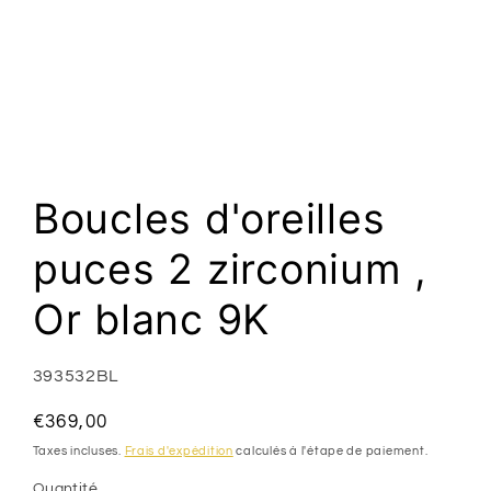
Ouvrir
le
média
1
Boucles d'oreilles
dans
une
fenêtre
puces 2 zirconium ,
modale
Or blanc 9K
SKU:
393532BL
Prix
€369,00
habituel
Taxes incluses.
Frais d'expédition
calculés à l'étape de paiement.
Quantité