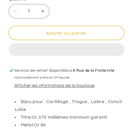
Réduire
Augmenter
la
la
quantité
quantité
de
de
Ajouter au panier
Boucles
Boucles
d&#39;oreilles
d&#39;oreilles
puces
puces
2
2
zirconium
zirconium
,
,
Service de retrait disponible à
6 Rue de la Fraternité
Or
Or
Habituellement prête en 24 heures
blanc
blanc
Afficher les informations de la boutique
9K
9K
Bijou pour : Cartillage , Tragus , Labre , Conch
Lobe.
Titre:Or 375 millièmes minimum garanti
Métal:Or 9k