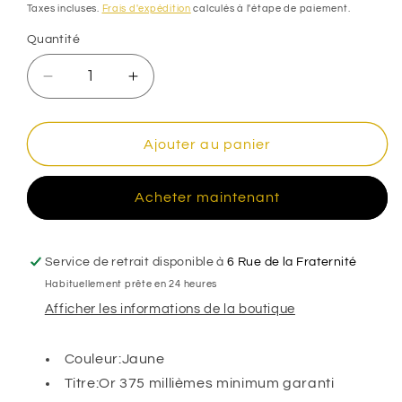
habituel
Taxes incluses.
Frais d'expédition
calculés à l'étape de paiement.
Quantité
Réduire
Augmenter
la
la
quantité
quantité
de
de
Ajouter au panier
Bracelet
Bracelet
Identité
Identité
Acheter maintenant
bébé
bébé
maille
maille
forçat,
forçat,
plaque
plaque
Service de retrait disponible à
6 Rue de la Fraternité
rectangle
rectangle
Habituellement prête en 24 heures
,
,
Afficher les informations de la boutique
Or
Or
9k
9k
Couleur:Jaune
Titre:Or 375 millièmes minimum garanti