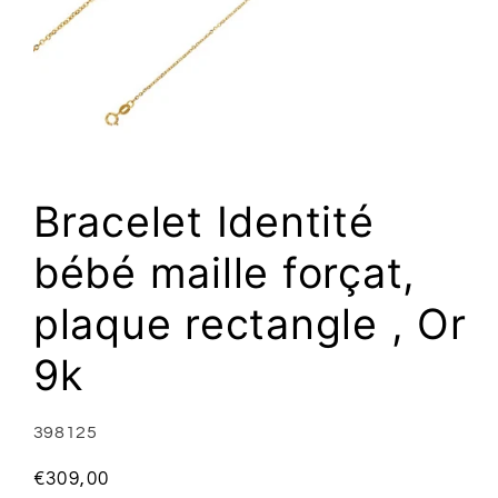
Ouvrir
le
média
1
Bracelet Identité
dans
une
fenêtre
bébé maille forçat,
modale
plaque rectangle , Or
9k
SKU:
398125
Prix
€309,00