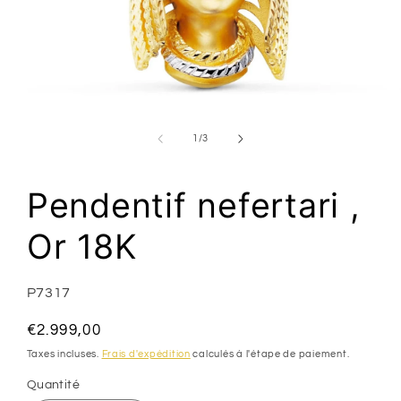
Ouvrir
le
média
de
1
/
3
1
dans
une
fenêtre
Pendentif nefertari ,
modale
Or 18K
SKU:
P7317
Prix
€2.999,00
habituel
Taxes incluses.
Frais d'expédition
calculés à l'étape de paiement.
Quantité