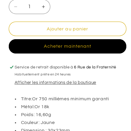
Réduire
Augmenter
la
la
quantité
quantité
de
de
Ajouter au panier
Pendentif
Pendentif
nefertari
nefertari
Acheter maintenant
,
,
Or
Or
18K
18K
Service de retrait disponible à
6 Rue de la Fraternité
Habituellement prête en 24 heures
Afficher les informations de la boutique
Titre:Or 750 millièmes minimum garanti
Métal:Or 18k
Poids: 16,60g
Couleur: Jaune
Dimension : 30x23mm