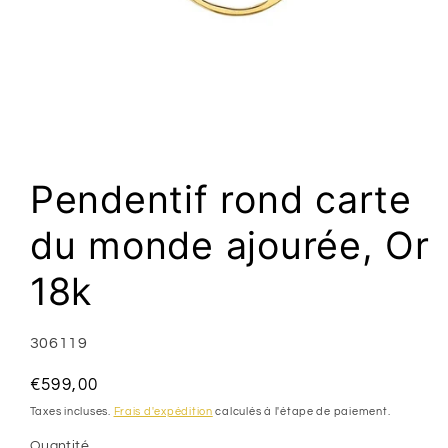
Ouvrir
le
média
1
Pendentif rond carte
dans
une
fenêtre
du monde ajourée, Or
modale
18k
SKU:
306119
Prix
€599,00
habituel
Taxes incluses.
Frais d'expédition
calculés à l'étape de paiement.
Quantité