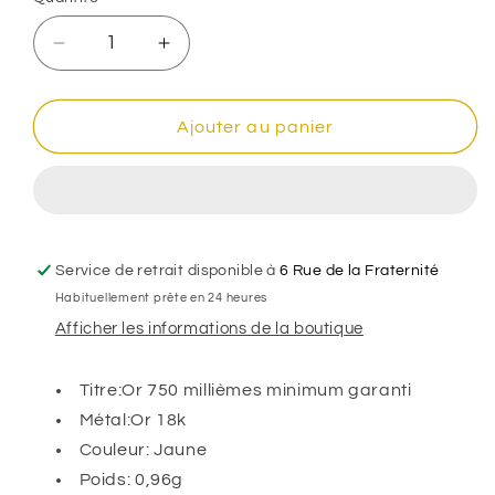
Réduire
Augmenter
la
la
quantité
quantité
de
de
Ajouter au panier
Pendentif
Pendentif
rond
rond
carte
carte
du
du
monde
monde
ajourée,
ajourée,
Service de retrait disponible à
6 Rue de la Fraternité
Or
Or
Habituellement prête en 24 heures
18k
18k
Afficher les informations de la boutique
Titre:Or 750 millièmes minimum garanti
Métal:Or 18k
Couleur: Jaune
Poids: 0,96g