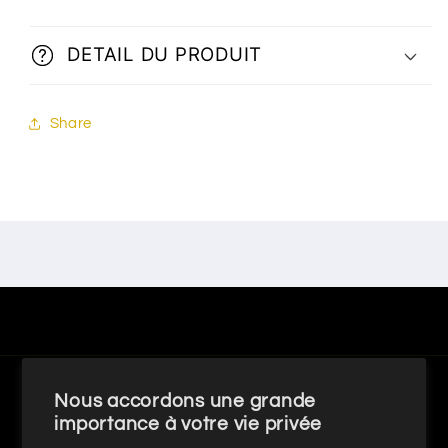
DETAIL DU PRODUIT
Share
Pays/région
Nous accordons une grande
importance à votre vie privée
France | EUR €