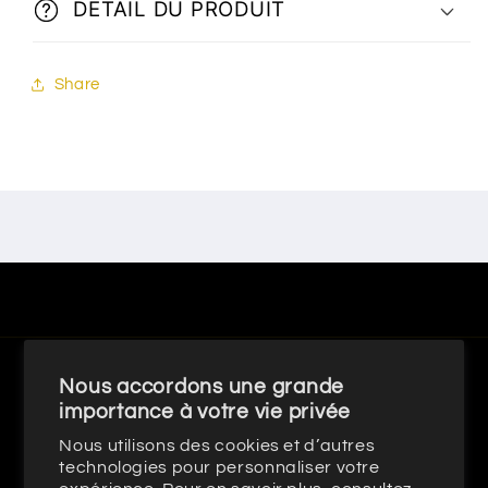
DETAIL DU PRODUIT
Share
Pays/région
Nous accordons une grande
importance à votre vie privée
France | EUR €
Nous utilisons des cookies et d’autres
technologies pour personnaliser votre
Moyens