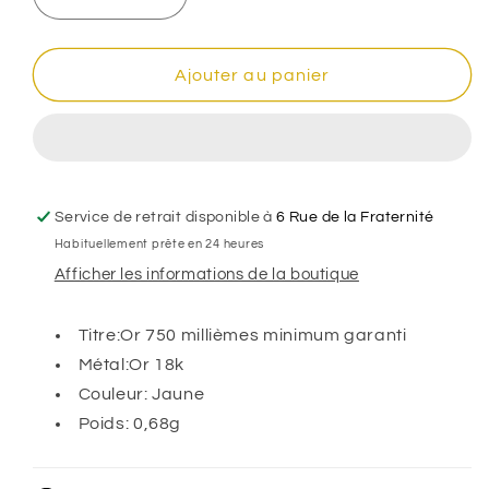
Réduire
Augmenter
la
la
quantité
quantité
de
de
Ajouter au panier
Pendentif
Pendentif
Tour
Tour
Eiffel
Eiffel
,
,
Or
Or
18k
18k
Service de retrait disponible à
6 Rue de la Fraternité
Habituellement prête en 24 heures
Afficher les informations de la boutique
Titre:Or 750 millièmes minimum garanti
Métal:Or 18k
Couleur: Jaune
Poids: 0,68g