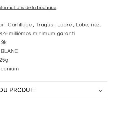
informations de la boutique
r : Cartillage , Tragus , Labre , Lobe, nez.
 375
millièmes minimum garanti
 9k
: BLANC
,25g
irconium
 DU PRODUIT