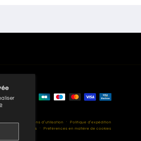
vée
Moyens
aliser
e
de
paiement
rsement
Conditions d’utilisation
Politique d’expédition
les
Coordonnées
Préférences en matière de cookies