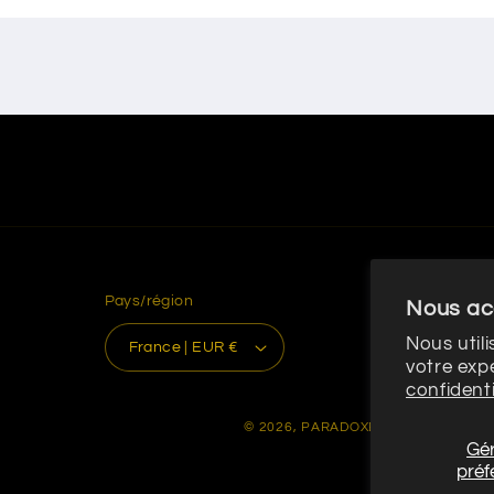
Pays/région
Nous ac
Nous util
France | EUR €
votre exp
confidenti
© 2026,
PARADOXE
commerce élect
Gér
préf