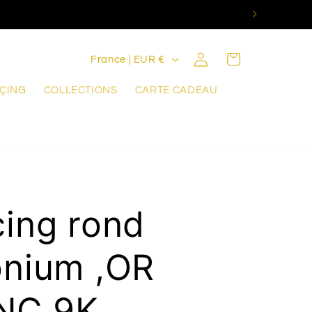
P
Connexion
Panier
France | EUR €
a
RÇING
COLLECTIONS
CARTE CADEAU
y
s
/
r
é
cing rond
g
onium ,OR
i
o
NC 9K.