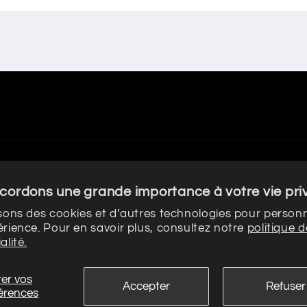
cordons une grande importance à votre vie pri
isons des cookies et d’autres technologies pour personn
érience. Pour en savoir plus, consultez notre
politique d
alité.
ronique PARADOXE
Politique de confidentialité
Politique de rembou
er vos
Conditions générales de vente
Mentions léga
Accepter
Refuser
érences