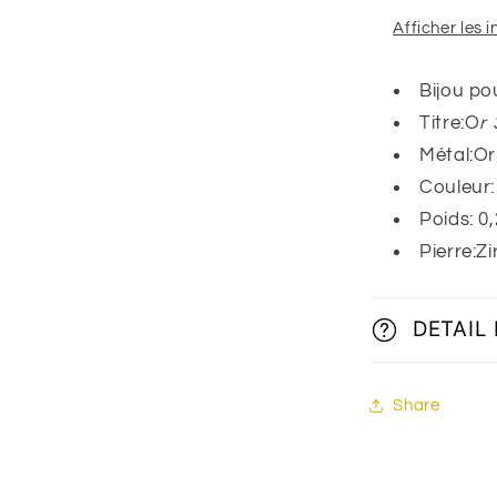
Afficher les 
Bijou pou
Titre:O
r
Métal:Or
Couleur
Poids: 0
Pierre:Z
DETAIL
Share