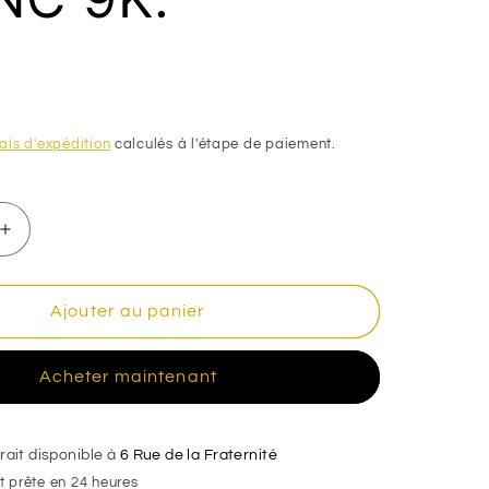
n
ais d'expédition
calculés à l'étape de paiement.
Augmenter
la
quantité
de
Ajouter au panier
Piercing
rond
Acheter maintenant
zirconium
,OR
BLANC
9K.
rait disponible à
6 Rue de la Fraternité
 prête en 24 heures