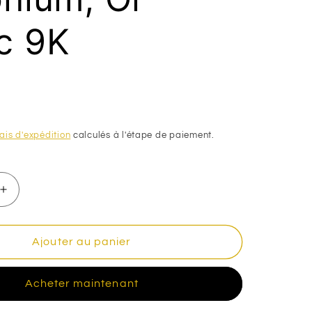
n
c 9K
ais d'expédition
calculés à l'étape de paiement.
Augmenter
la
quantité
de
Ajouter au panier
Piercing
galbé
Acheter maintenant
serti
oxyde