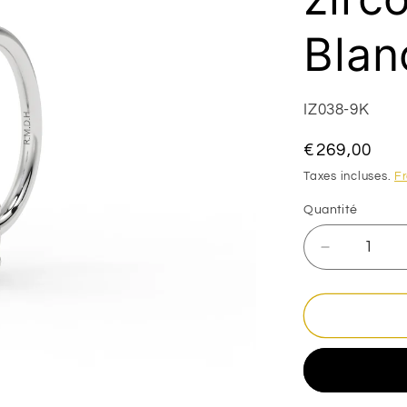
Blan
SKU:
IZ038-9K
Prix
€269,00
habituel
Taxes incluses.
Fr
Quantité
Réduire
la
quantité
de
Piercing
galbé
serti
oxyde