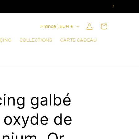
P
Connexion
Panier
France | EUR €
a
RÇING
COLLECTIONS
CARTE CADEAU
y
s
/
r
é
cing galbé
g
i oxyde de
i
o
onium, Or