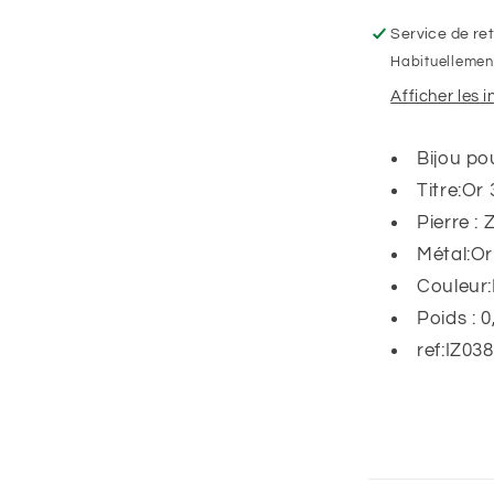
de
zirconium,
Service de ret
Or
Habituellement
Blanc
Afficher les 
9K
Bijou po
Titre:Or
Pierre :
Métal:Or
Couleur
Poids :
0
ref:IZ03