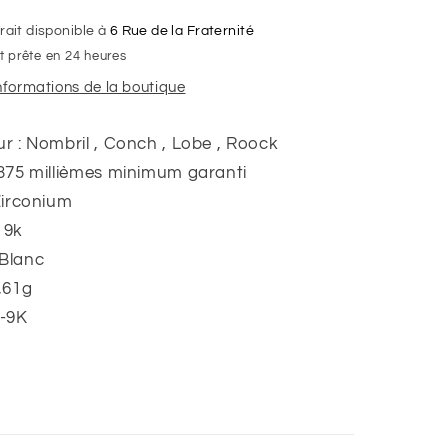
de
zirconium,
rait disponible à
6 Rue de la Fraternité
Or
 prête en 24 heures
Blanc
informations de la boutique
9K
ur : Nombril , Conch , Lobe , Roock
 375 millièmes minimum garanti
 Zirconium
 9k
:Blanc
,61g
8-9K